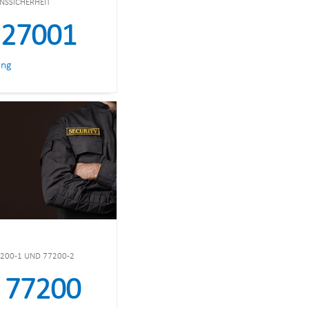
NSSICHERHEIT
 27001
ung
7200-1 UND 77200-2
 77200