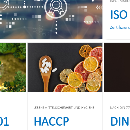
INFORMATIO
ISO
Zertifizier
LEBENSMITTELSICHERHEIT UND HYGIENE
NACH DIN 7
01
HACCP
DIN