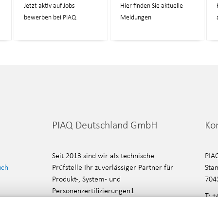
Jetzt aktiv auf Jobs
Hier finden Sie aktuelle
bewerben bei PIAQ
Meldungen
PIAQ Deutschland GmbH
Ko
Seit 2013 sind wir als technische
PIA
uch
Prüfstelle Ihr zuverlässiger Partner für
Sta
Produkt-, System- und
704
Personenzertifizierungen1
T:
+
> Über uns
E:
i