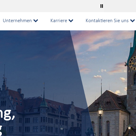
⏸
ISO 
Unternehmen
Karriere
Kontaktieren Sie uns
ng,
g