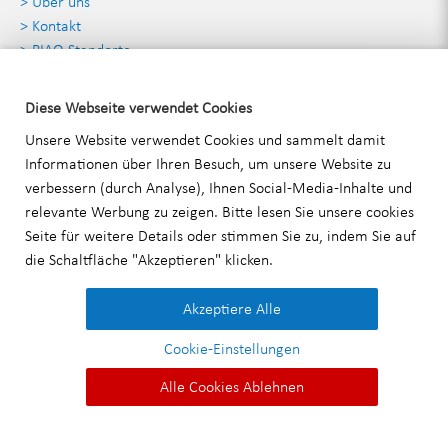
> Über uns
> Kontakt
> PIAQ Standorte
> Angebot anfordern
Diese Webseite verwendet Cookies
Kontaktdaten
Unsere Website verwendet Cookies und sammelt damit
Informationen über Ihren Besuch, um unsere Website zu
verbessern (durch Analyse), Ihnen Social-Media-Inhalte und
PIAQ Deutschland GmbH
relevante Werbung zu zeigen. Bitte lesen Sie unsere
cookies
Stammheimer Straße 35 70435 Stuttgart
Seite für weitere Details oder stimmen Sie zu, indem Sie auf
T:
+49 711 99 52 16 30
die Schaltfläche "Akzeptieren" klicken.
E:
info@piaq.de
Akzeptiere Alle
Cookie-Einstellungen
Impressum
|
Datenschutzerklärung
|
AGB
|
Alle Cookies Ablehnen
Angebot anfordern
© 2026 PIAQ Deutschland GmbH.
Termin buchen
Kontakt