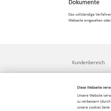
Dokumente
Das vollständige Verfahre
Webseite eingesehen ode
Kundenbereich
Downloadbereich PIAQ
Beschwerde und Einspr
Diese Webseite verw
Aktuelle Nachrichten
Unsere Website verw
Zertifikatsübernahme
zu verbessern (durch
Zertifikatsdatenbank
unsere
cookies
Seite 