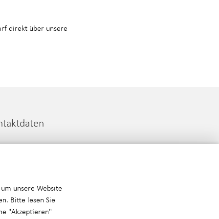
arf direkt über unsere
ntaktdaten
Q Deutschland GmbH
mmheimer Straße 35
35 Stuttgart
 um unsere Website
49 711 99 52 16 30
n. Bitte lesen Sie
nfo@piaq.de
che "Akzeptieren"