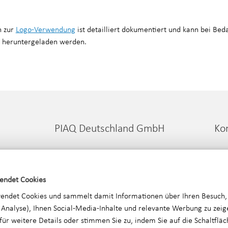
n zur
Logo-Verwendung
ist detailliert dokumentiert und kann bei Bed
r heruntergeladen werden.
PIAQ Deutschland GmbH
Ko
Seit 2013 sind wir als technische
PIA
uch
Prüfstelle Ihr zuverlässiger Partner für
Sta
endet Cookies
Produkt-, System- und
704
endet Cookies und sammelt damit Informationen über Ihren Besuch,
Personenzertifizierungen1
T:
+
 Analyse), Ihnen Social-Media-Inhalte und relevante Werbung zu zeige
> Über uns
E:
i
für weitere Details oder stimmen Sie zu, indem Sie auf die Schaltflä
> Kontakt