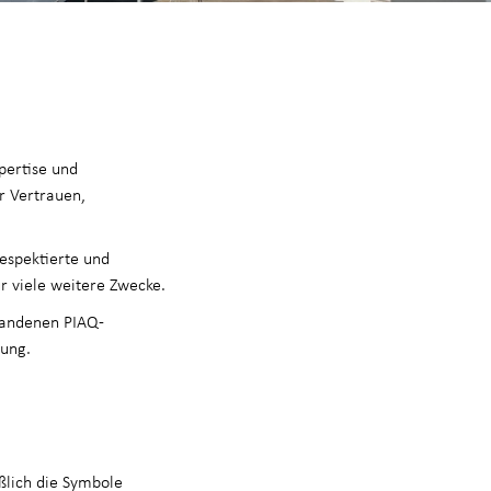
n
pertise und
r Vertrauen,
respektierte und
ür viele weitere Zwecke.
standenen PIAQ-
erung.
eßlich die Symbole