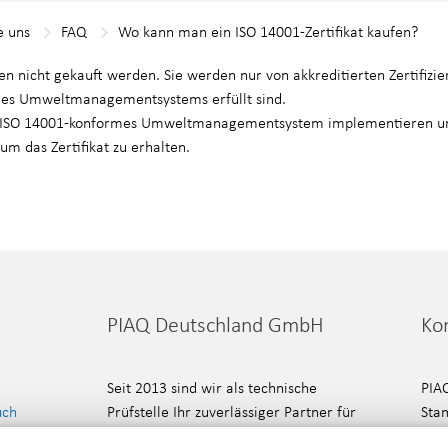
e uns
FAQ
Wo kann man ein ISO 14001-Zertifikat kaufen?
en nicht gekauft werden. Sie werden nur von akkreditierten Zertifizier
es Umweltmanagementsystems erfüllt sind.
ISO 14001-konformes Umweltmanagementsystem implementieren un
um das Zertifikat zu erhalten.
PIAQ Deutschland GmbH
Ko
Seit 2013 sind wir als technische
PIA
uch
Prüfstelle Ihr zuverlässiger Partner für
Sta
Produkt-, System- und
704