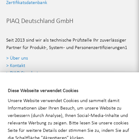
Zertifikatsdatenbank
PIAQ Deutschland GmbH
Seit 2013 sind wir als technische Prüfstelle Ihr zuverlässiger
Partner für Produkt-, System- und Personenzertifizierungen1
> Über uns
> Kontakt
> PIAQ Standorte
> Angebot anfordern
Diese Webseite verwendet Cookies
Kontaktdaten
Unsere Website verwendet Cookies und sammelt damit
Informationen über Ihren Besuch, um unsere Website zu
verbessern (durch Analyse), Ihnen Social-Media-Inhalte und
PIAQ Deutschland GmbH
relevante Werbung zu zeigen. Bitte lesen Sie unsere
cookies
Stammheimer Straße 35 70435 Stuttgart
Seite für weitere Details oder stimmen Sie zu, indem Sie auf
T:
+49 711 99 52 16 30
die Schaltfläche "Akzeptieren" klicken.