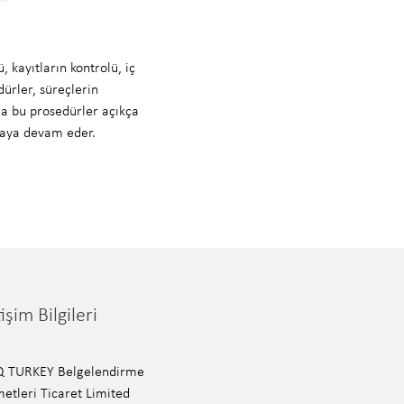
 kayıtların kontrolü, iç
dürler, süreçlerin
da bu prosedürler açıkça
lmaya devam eder.
tişim Bilgileri
Q TURKEY Belgelendirme
etleri Ticaret Limited