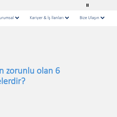
⏸
urumsal
Kariyer & İş İlanları
Bize Ulaşın
n zorunlu olan 6
lerdir?