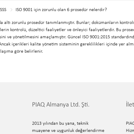
SSS
ISO 9001 için zorunlu olan 6 prosedür nelerdir?
 altı zorunlu prosedür tanımlanmıştır. Bunlar; dokümanların kontrolü,
rin kontrolü, düzeltici faaliyetler ve önleyici faaliyetlerdir. Bu prose
sini ve yönetilmesini amaçlamıştır. Güncel ISO 9001:2015 standardın
ncak içerikleri kalite yönetim sisteminin gereklilikleri içinde yer a
laşıma göre belirlenir.
PIAQ Almanya Ltd. Şti.
İle
2013 yılından bu yana, teknik
PIA
muayene ve uygunluk değerlendirme
Hizm