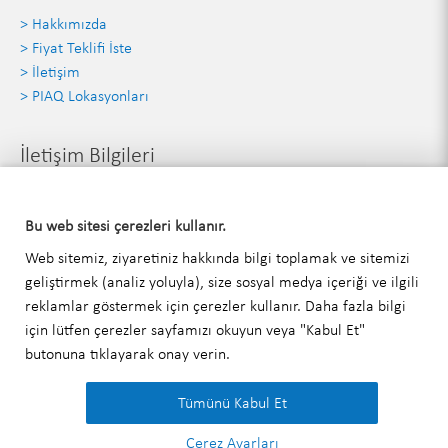
> Hakkımızda
> Fiyat Teklifi İste
> İletişim
> PIAQ Lokasyonları
İletişim Bilgileri
PIAQ TURKEY Belgelendirme Hizmetleri Ticaret Limited Şirketi
Bu web sitesi çerezleri kullanır.
Şenliköy Mah. Yesilköy Halkali Cad.
Web sitemiz, ziyaretiniz hakkında bilgi toplamak ve sitemizi
Aqua Florya No: 93, Kat:3 D. No: 2
geliştirmek (analiz yoluyla), size sosyal medya içeriği ve ilgili
34153 Bakirköy - Istanbul / Türkiye.
reklamlar göstermek için çerezler kullanır. Daha fazla bilgi
T:
+90 (212) 909 85 62
için lütfen
çerezler
sayfamızı okuyun veya "Kabul Et"
E:
info@piaqglobal.com
butonuna tıklayarak onay verin.
Tümünü Kabul Et
Çerez Ayarları
Yasal Bilgiler
|
Gizlilik Politikası
|
Genel İşlem Koşulları
|